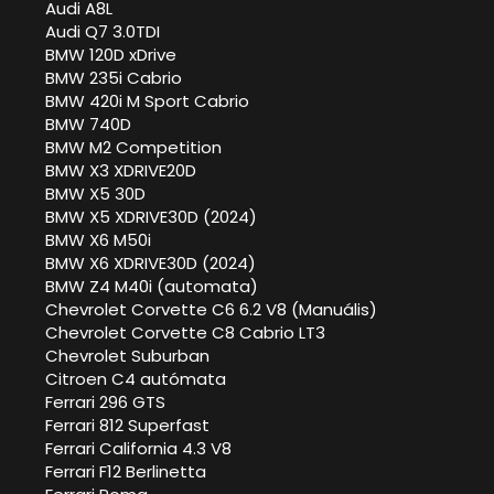
Audi A8L
Audi Q7 3.0TDI
BMW 120D xDrive
BMW 235i Cabrio
BMW 420i M Sport Cabrio
BMW 740D
BMW M2 Competition
BMW X3 XDRIVE20D
BMW X5 30D
BMW X5 XDRIVE30D (2024)
BMW X6 M50i
BMW X6 XDRIVE30D (2024)
BMW Z4 M40i (automata)
Chevrolet Corvette C6 6.2 V8 (Manuális)
Chevrolet Corvette C8 Cabrio LT3
Chevrolet Suburban
Citroen C4 autómata
Ferrari 296 GTS
Ferrari 812 Superfast
Ferrari California 4.3 V8
Ferrari F12 Berlinetta