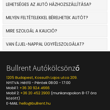
LEHETSÉGES AZ AUTÓ HÁZHOZSZÁLLÍTÁSA?
MILYEN FELTÉTELEKKEL BÉRELHETEK AUTÓT?
MIRE SZOLGÁL A KAUCIÓ?
VAN ÉJJEL-NAPPAL ÜGYFÉLSZOLGÁLAT?
Bullrent Autókölcsönző
1205 Budapest, Kossuth Lajos utca 209.
NYITVA: Hétfő - Péntek 08:00 - 17:00
Mobil 1:
+36 30 924 4666
Mobil 2:
+36 20 452 2900
(munkanapokon 8-17 óra
között)
E-MAIL:
hello@bullrent.hu