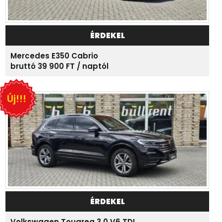
ÉRDEKEL
Mercedes E350 Cabrio
bruttó 39 900 FT / naptól
Új!!!
ÉRDEKEL
Volkswagen Touareg 3.0 V6 TDI