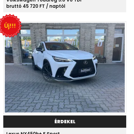
bruttó 45 720 FT / naptól
Új!!!
ÉRDEKEL
Lexus NX450h+ F Sport