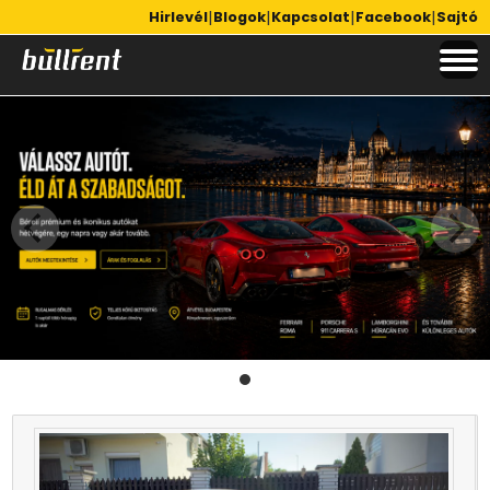
|
|
|
|
Hirlevél
Blogok
Kapcsolat
Facebook
Sajtó