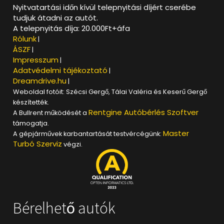
Nyitvatartási időn kívül telepnyitási díjért cserébe
tudjuk átadni az autót.
A telepnyitás díja: 20.000Ft+áfa
Rólunk
|
ÁSZF
|
Impresszum
|
Adatvédelmi tájékoztató
|
Dreamdrive.hu
|
Weboldal fotóit: Szécsi Gergő, Tálai Valéria és Keserű Gergő
készítették.
Rentgine Autóbérlés Szoftver
A Bullrent működését a
támogatja.
Master
A gépjárművek karbantartását testvércégünk:
Turbó Szerviz
végzi.
Bérelhető autók