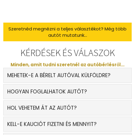
Szeretnéd megnézni a teljes választékot? Még több
autót mutatunk...
KÉRDÉSEK ÉS VÁLASZOK
Minden, amit tudni szeretnél az autóbérlésről...
MEHETEK-E A BÉRELT AUTÓVAL KÜLFÖLDRE?
HOGYAN FOGLALHATOK AUTÓT?
HOL VEHETEM ÁT AZ AUTÓT?
KELL-E KAUCIÓT FIZETNI ÉS MENNYIT?