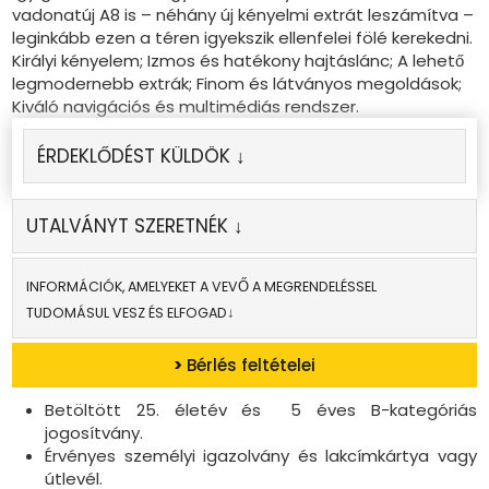
vadonatúj A8 is – néhány új kényelmi extrát leszámítva –
leginkább ezen a téren igyekszik ellenfelei fölé kerekedni.
Királyi kényelem; Izmos és hatékony hajtáslánc; A lehető
legmodernebb extrák; Finom és látványos megoldások;
Kiváló navigációs és multimédiás rendszer.
ÉRDEKLŐDÉST KÜLDÖK ↓
UTALVÁNYT SZERETNÉK ↓
INFORMÁCIÓK, AMELYEKET A VEVŐ A MEGRENDELÉSSEL
TUDOMÁSUL VESZ ÉS ELFOGAD↓
>
Bérlés feltételei
Betöltött 25. életév és 5 éves B-kategóriás
jogosítvány.
Érvényes személyi igazolvány és lakcímkártya vagy
útlevél.