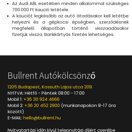
Az Audi A8L esetében minden alkalommal szükséges
700.000 Ft kaució letétele.
A kauciót legkésőbb az autó átadásakor kell letétbe
helyezni és a gépkocsi épségben, szerződésnek
megfelelő állapotban történő visszaadásakor
fizetjük vissza. Bankkártyás fizetés lehetséges.
Bullrent Autókölcsönző
1205 Budapest, Kossuth Lajos utca 209.
NYITVA: Hétfő - Péntek 08:00 - 17:00
Mobil 1:
+36 30 924 4666
Mobil 2:
+36 20 452 2900
(munkanapokon 8-17 óra
között)
E-MAIL:
hello@bullrent.hu
Nyitvatartási időn kívül telepnyitási díjért cserébe