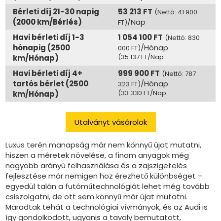
Bérleti díj 21-30 napig
53 213 FT
(Nettó: 41 900
(2000 km/Bérlés)
/Nap
FT)
Havi bérleti díj 1-3
1 054 100 FT
(Nettó: 830
hónapig (2500
/Hónap
000 FT)
(35 137 FT/Nap
km/Hónap)
Havi bérleti díj 4+
999 900 FT
(Nettó: 787
tartós bérlet (2500
/Hónap
323 FT)
(33 330 FT/Nap
km/Hónap)
Utalványt vásárolok
Luxus terén manapság már nem könnyű újat mutatni,
hiszen a méretek növelése, a finom anyagok még
nagyobb arányú felhasználása és a zajszigetelés
fejlesztése már nemigen hoz érezhető különbséget –
egyedül talán a futóműtechnológiát lehet még tovább
csiszolgatni, de ott sem könnyű már újat mutatni.
Maradtak tehát a technológiai vívmányok, és az Audi is
így gondolkodott, ugyanis a tavaly bemutatott,