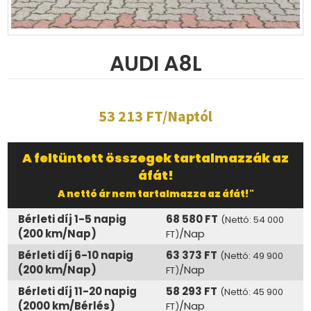
AUDI A8L
53 213 FT/Naptól
A feltüntett összegek tartalmazzák az
áfát!
A nettó ár nem tartalmazza az áfát!"
Bérleti díj 1-5 napig
68 580 FT
(Nettó: 54 000
(200 km/Nap)
/Nap
FT)
Bérleti díj 6-10 napig
63 373 FT
(Nettó: 49 900
(200 km/Nap)
/Nap
FT)
Bérleti díj 11-20 napig
58 293 FT
(Nettó: 45 900
(2000 km/Bérlés)
/Nap
FT)