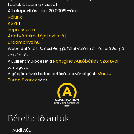
tudjuk átadni az autót.
A telepnyitás díja: 20.000Ft+áfa
Rólunk
|
ÁSZF
|
Impresszum
|
Adatvédelmi tájékoztató
|
Dreamdrive.hu
|
Weboldal fotóit: Szécsi Gergő, Tálai Valéria és Keserű Gergő
készítették.
Rentgine Autóbérlés Szoftver
A Bullrent működését a
támogatja.
Master
A gépjárművek karbantartását testvércégünk:
Turbó Szerviz
végzi.
Bérelhető autók
Audi A8L