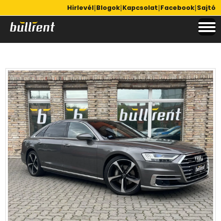
|
|
|
|
Hirlevél
Blogok
Kapcsolat
Facebook
Sajtó