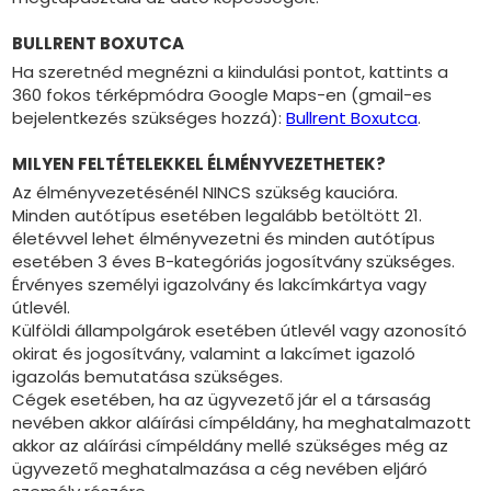
BULLRENT BOXUTCA
Ha szeretnéd megnézni a kiindulási pontot, kattints a
360 fokos térképmódra Google Maps-en (gmail-es
bejelentkezés szükséges hozzá):
Bullrent Boxutca
.
MILYEN FELTÉTELEKKEL ÉLMÉNYVEZETHETEK?
Az élményvezetésénél NINCS szükség kaucióra.
Minden autótípus esetében legalább betöltött 21.
életévvel lehet élményvezetni és minden autótípus
esetében 3 éves B-kategóriás jogosítvány szükséges.
Érvényes személyi igazolvány és lakcímkártya vagy
útlevél.
Külföldi állampolgárok esetében útlevél vagy azonosító
okirat és jogosítvány, valamint a lakcímet igazoló
igazolás bemutatása szükséges.
Cégek esetében, ha az ügyvezető jár el a társaság
nevében akkor aláírási címpéldány, ha meghatalmazott
akkor az aláírási címpéldány mellé szükséges még az
ügyvezető meghatalmazása a cég nevében eljáró