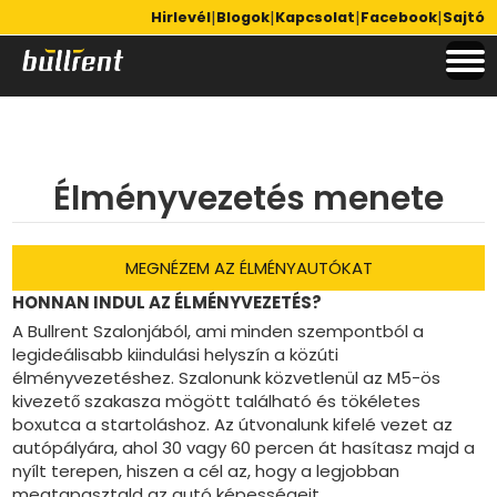
|
|
|
|
Hirlevél
Blogok
Kapcsolat
Facebook
Sajtó
Élményvezetés menete
MEGNÉZEM AZ ÉLMÉNYAUTÓKAT
HONNAN INDUL AZ ÉLMÉNYVEZETÉS?
A Bullrent Szalonjából, ami minden szempontból a
legideálisabb kiindulási helyszín a közúti
élményvezetéshez. Szalonunk közvetlenül az M5-ös
kivezető szakasza mögött található és tökéletes
boxutca a startoláshoz. Az útvonalunk kifelé vezet az
autópályára, ahol 30 vagy 60 percen át hasítasz majd a
nyílt terepen, hiszen a cél az, hogy a legjobban
megtapasztald az autó képességeit.