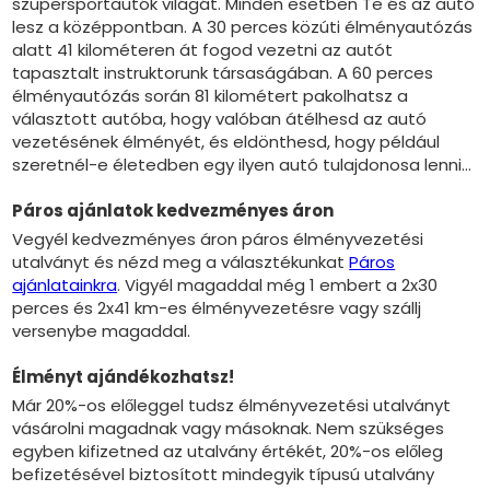
szupersportautók világát. Minden esetben Te és az autó
lesz a középpontban. A 30 perces közúti élményautózás
alatt 41 kilométeren át fogod vezetni az autót
tapasztalt instruktorunk társaságában. A 60 perces
élményautózás során 81 kilométert pakolhatsz a
választott autóba, hogy valóban átélhesd az autó
vezetésének élményét, és eldönthesd, hogy például
szeretnél-e életedben egy ilyen autó tulajdonosa lenni...
Páros ajánlatok kedvezményes áron
Vegyél kedvezményes áron páros élményvezetési
utalványt és nézd meg a választékunkat
Páros
ajánlatainkra
. Vigyél magaddal még 1 embert a 2x30
perces és 2x41 km-es élményvezetésre vagy szállj
versenybe magaddal.
Élményt ajándékozhatsz!
Már 20%-os előleggel tudsz élményvezetési utalványt
vásárolni magadnak vagy másoknak. Nem szükséges
egyben kifizetned az utalvány értékét, 20%-os előleg
befizetésével biztosított mindegyik típusú utalvány