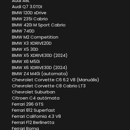
Audi A8L
Audi Q7 3.0TDI
BMW 120D xDrive
BMW 235i Cabrio
BMW 420i M Sport Cabrio
BMW 740D
BMW M2 Competition
BMW X3 XDRIVE20D
BMW X5 30D
BMW X5 XDRIVE30D (2024)
BMW X6 M50i
BMW X6 XDRIVE30D (2024)
BMW Z4 M40i (automata)
Chevrolet Corvette C6 6.2 V8 (Manuális)
Chevrolet Corvette C8 Cabrio LT3
Chevrolet Suburban
Citroen C4 autómata
Ferrari 296 GTS
Ferrari 812 Superfast
Ferrari California 4.3 V8
Ferrari F12 Berlinetta
Ferrari Roma