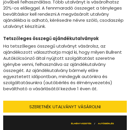
jövőbeli felhasználása. Több utalványt is vásárolhatsz
20%-os előleggel. A fennmaradó összeget a tényleges
beváltáskor kell rendezni.A megvásárolt utalvány
ajándékba is adható, kérésedre névre szóló, csodaszép
utalványt készítünk.
Tetszőleges összegű ajándékutalványok
Ha tetszőleges összegű utalványt vásárolsz, az
ajándékozott választhatja majd ki, hogy milyen Bullrent
Autókölcsönző által nyújtott szolgáltatást szeretne
igénybe venni, felhasználva az ajándékutalvány
összegét. Az ajándékutalvány bármely előre
egyeztetett időpontban, mindegyik autónkra és
szolgáltatásunkra (autóbérlés és élményvezetés)
beváltható a vásárlásától kezdve 1 éven át.
SZERETNÉK UTALVÁNYT VÁSÁROLNI