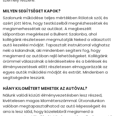
személy részére.
MILYEN SEGÍTSÉGET KAPOK?
Szalonunk működése teljes mértékben Rólatok szól, és
azért jött létre, hogy testközelből megnézhessétek és
megismerhessétek az autókat. A megbeszélt
időpontban megérkezel a Bullrent Szalonba, ahol
kollégáink részletesen megmutatják Neked a választott
autó kezelési módját. Tapasztalt instruktorral vághatsz
neki a kalandnak, aki mindenben segíteni fog, hogy
megismerd az autóban rejlő lehetőségeket. Kollégáink
örömmel válaszolnak a kérdéseitekre és a bérlések és
élményvezetések előtt részletesen elmagyarázzák az
egyes autók működési módját és extráit. Mindenben a
segítségedre leszünk.
HÁNY KILOMÉTERT MEHETEK AZ AUTÓVAL?
Nálunk valódi közúti élményvezetésben lesz részed,
kivételesen magas kilométerszámmal. Útvonalunkon
valóban megtapasztalhatod az autó képességeit és
arra is lesz időd, hogy közelebbről megismerd a