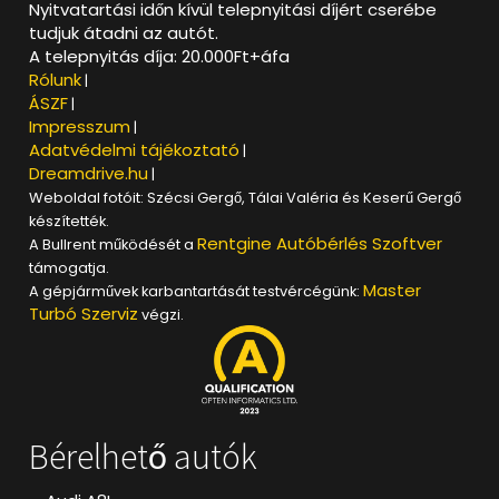
Nyitvatartási időn kívül telepnyitási díjért cserébe
tudjuk átadni az autót.
A telepnyitás díja: 20.000Ft+áfa
Rólunk
|
ÁSZF
|
Impresszum
|
Adatvédelmi tájékoztató
|
Dreamdrive.hu
|
Weboldal fotóit: Szécsi Gergő, Tálai Valéria és Keserű Gergő
készítették.
Rentgine Autóbérlés Szoftver
A Bullrent működését a
támogatja.
Master
A gépjárművek karbantartását testvércégünk:
Turbó Szerviz
végzi.
Bérelhető autók