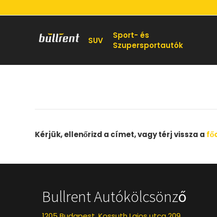
Sport- és
SUV
Szupersportautók
Kérjük, ellenőrizd a címet, vagy térj vissza a
fő
Bullrent Autókölcsönző
1205 Budapest, Kossuth Lajos utca 209.