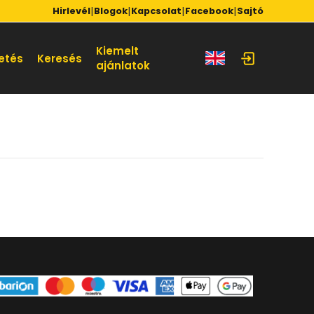
|
|
|
|
Hirlevél
Blogok
Kapcsolat
Facebook
Sajtó
Kiemelt
etés
Keresés
ajánlatok