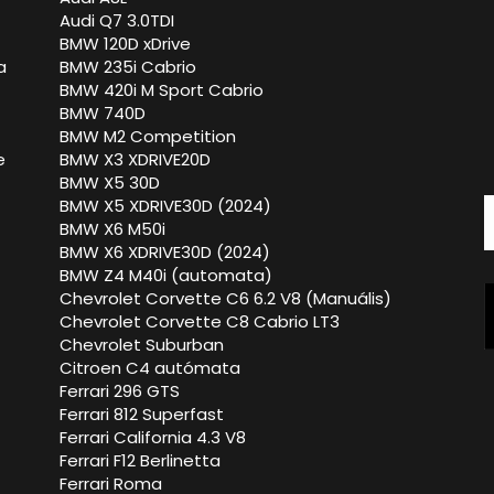
Audi Q7 3.0TDI
BMW 120D xDrive
a
BMW 235i Cabrio
BMW 420i M Sport Cabrio
BMW 740D
BMW M2 Competition
e
BMW X3 XDRIVE20D
BMW X5 30D
BMW X5 XDRIVE30D (2024)
BMW X6 M50i
BMW X6 XDRIVE30D (2024)
BMW Z4 M40i (automata)
Chevrolet Corvette C6 6.2 V8 (Manuális)
Chevrolet Corvette C8 Cabrio LT3
Chevrolet Suburban
Citroen C4 autómata
Ferrari 296 GTS
Ferrari 812 Superfast
Ferrari California 4.3 V8
Ferrari F12 Berlinetta
Ferrari Roma