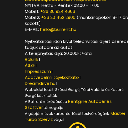
NYITVA: Hétfő - Péntek 08:00 - 17:00
Mobil 1:
+36 30 924 4666
Mobil 2:
+36 20 452 2900
(munkanapokon 8-17 ór
között)
E-MAIL:
hello@bullrent.hu
Nyitvatartási időn kívül telepnyitási díjért cseréb
tudjuk átadni az autót.
A telepnyitás díja: 20.000Ft+áfa
Rólunk
|
ÁSZF
|
Impresszum
|
Adatvédelmi tájékoztató
|
Dreamdrive.hu
|
Weboldal fotóit: Szécsi Gergő, Tálai Valéria és Keserű
Gergő készítették.
Rentgine Autóbérlés
A Bullrent működését a
Szoftver
támogatja.
Master
A gépjárművek karbantartását testvércégünk:
Turbó Szerviz
végzi.