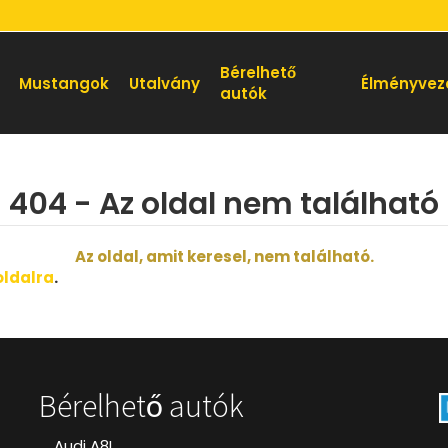
Bérelhető
Mustangok
Utalvány
Élményvez
autók
404 - Az oldal nem található
Az oldal, amit keresel, nem található.
oldalra
.
Bérelhető autók
Audi A8L