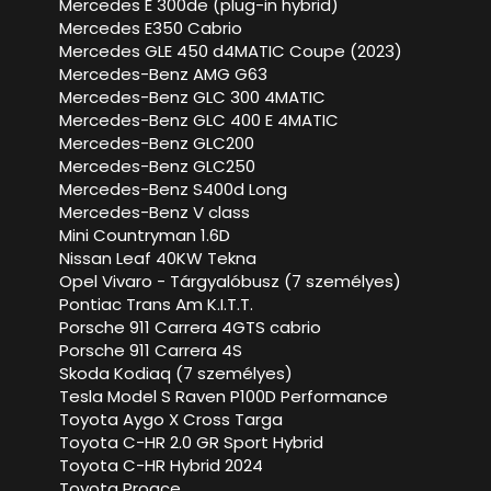
Mercedes E 300de (plug-in hybrid)
Mercedes E350 Cabrio
Mercedes GLE 450 d4MATIC Coupe (2023)
Mercedes-Benz AMG G63
Mercedes-Benz GLC 300 4MATIC
Mercedes-Benz GLC 400 E 4MATIC
Mercedes-Benz GLC200
Mercedes-Benz GLC250
Mercedes-Benz S400d Long
Mercedes-Benz V class
Mini Countryman 1.6D
Nissan Leaf 40KW Tekna
Opel Vivaro - Tárgyalóbusz (7 személyes)
Pontiac Trans Am K.I.T.T.
Porsche 911 Carrera 4GTS cabrio
Porsche 911 Carrera 4S
Skoda Kodiaq (7 személyes)
Tesla Model S Raven P100D Performance
Toyota Aygo X Cross Targa
Toyota C-HR 2.0 GR Sport Hybrid
Toyota C-HR Hybrid 2024
Toyota Proace