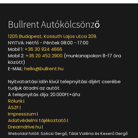
Bullrent Autókölcsönző
1205 Budapest, Kossuth Lajos utca 209.
NYITVA: Hétfő - Péntek 08:00 - 17:00
Mobil 1:
+36 30 924 4666
Mobil 2:
+36 20 452 2900
(munkanapokon 8-17 óra
között)
E-MAIL:
hello@bullrent.hu
Nyitvatartási időn kívül telepnyitási díjért cserébe
tudjuk átadni az autót.
A telepnyitás díja: 20.000Ft+áfa
Rólunk
|
ÁSZF
|
Impresszum
|
Adatvédelmi tájékoztató
|
Dreamdrive.hu
|
Weboldal fotóit: Szécsi Gergő, Tálai Valéria és Keserű Gergő