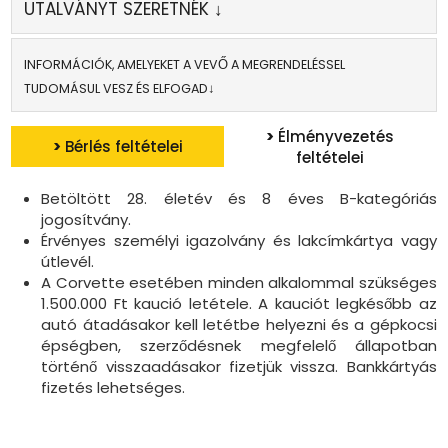
UTALVÁNYT SZERETNÉK ↓
INFORMÁCIÓK, AMELYEKET A VEVŐ A MEGRENDELÉSSEL
TUDOMÁSUL VESZ ÉS ELFOGAD↓
>
Élményvezetés
>
Bérlés feltételei
feltételei
Betöltött 28. életév és 8 éves B-kategóriás
jogosítvány.
Érvényes személyi igazolvány és lakcímkártya vagy
útlevél.
A Corvette esetében minden alkalommal szükséges
1.500.000 Ft kaució letétele. A kauciót legkésőbb az
autó átadásakor kell letétbe helyezni és a gépkocsi
épségben, szerződésnek megfelelő állapotban
történő visszaadásakor fizetjük vissza. Bankkártyás
fizetés lehetséges.