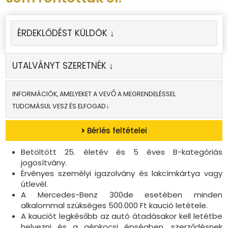
ÉRDEKLŐDÉST KÜLDÖK ↓
UTALVÁNYT SZERETNÉK ↓
INFORMÁCIÓK, AMELYEKET A VEVŐ A MEGRENDELÉSSEL
TUDOMÁSUL VESZ ÉS ELFOGAD↓
>
Bérlés feltételei
Betöltött 25. életév és 5 éves B-kategóriás
jogosítvány.
Érvényes személyi igazolvány és lakcímkártya vagy
útlevél.
A Mercedes-Benz 300de esetében minden
alkalommal szükséges 500.000 Ft kaució letétele.
A kauciót legkésőbb az autó átadásakor kell letétbe
helyezni és a gépkocsi épségben, szerződésnek