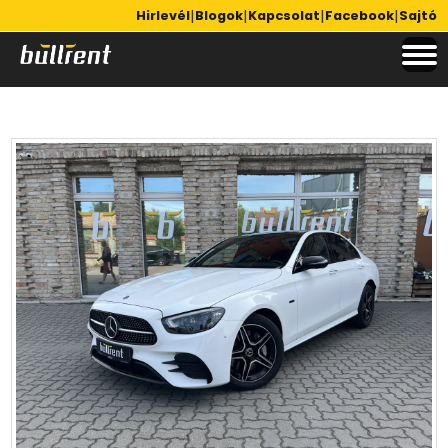
|
|
|
|
Hirlevél
Blogok
Kapcsolat
Facebook
Sajtó