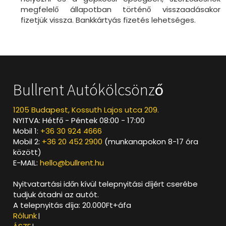
megfelelő állapotban történő visszaadásakor
fizetjük vissza. Bankkártyás fizetés lehetséges.
Bullrent Autókölcsönző
1205 Budapest, Kossuth Lajos utca 209.
NYITVA: Hétfő - Péntek 08:00 - 17:00
Mobil 1:
+36 30 924 4666
Mobil 2:
+36 20 452 2900
(munkanapokon 8-17 óra
között)
E-MAIL:
hello@bullrent.hu
Nyitvatartási időn kívül telepnyitási díjért cserébe
tudjuk átadni az autót.
A telepnyitás díja: 20.000Ft+áfa
Rólunk
|