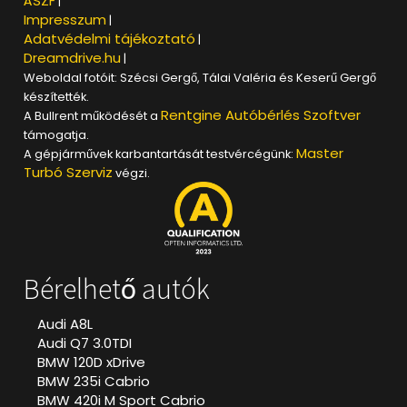
ÁSZF
|
Impresszum
|
Adatvédelmi tájékoztató
|
Dreamdrive.hu
|
Weboldal fotóit: Szécsi Gergő, Tálai Valéria és Keserű Gergő
készítették.
Rentgine Autóbérlés Szoftver
A Bullrent működését a
támogatja.
Master
A gépjárművek karbantartását testvércégünk:
Turbó Szerviz
végzi.
Bérelhető autók
Audi A8L
Audi Q7 3.0TDI
BMW 120D xDrive
BMW 235i Cabrio
BMW 420i M Sport Cabrio