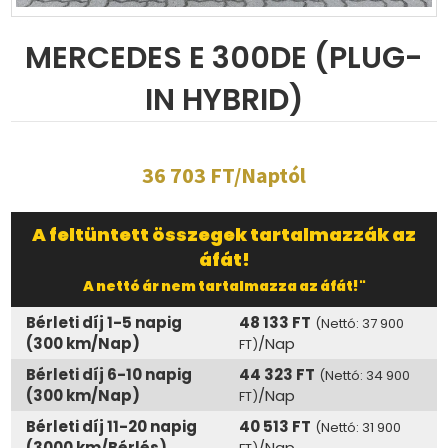
MERCEDES E 300DE (PLUG-
IN HYBRID)
36 703 FT/Naptól
A feltüntett összegek tartalmazzák az
áfát!
A nettó ár nem tartalmazza az áfát!"
Bérleti díj 1-5 napig
48 133 FT
(Nettó: 37 900
(300 km/Nap)
/Nap
FT)
Bérleti díj 6-10 napig
44 323 FT
(Nettó: 34 900
(300 km/Nap)
/Nap
FT)
Bérleti díj 11-20 napig
40 513 FT
(Nettó: 31 900
(3000 km/Bérlés)
/Nap