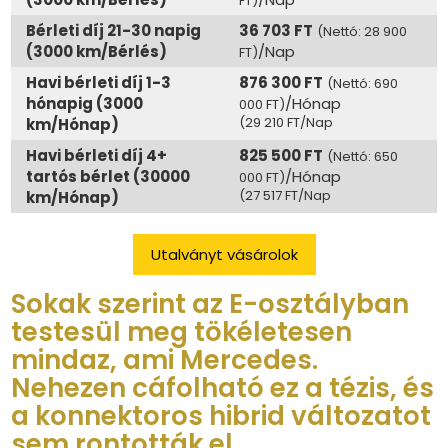
FT)
Bérleti díj 21-30 napig
36 703 FT
(Nettó: 28 900
(3000 km/Bérlés)
/Nap
FT)
Havi bérleti díj 1-3
876 300 FT
(Nettó: 690
hónapig (3000
/Hónap
000 FT)
(29 210 FT/Nap
km/Hónap)
Havi bérleti díj 4+
825 500 FT
(Nettó: 650
tartós bérlet (30000
/Hónap
000 FT)
(27 517 FT/Nap
km/Hónap)
Utalványt vásárolok
Sokak szerint az E-osztályban
testesül meg tökéletesen
mindaz, ami Mercedes.
Nehezen cáfolható ez a tézis, és
a konnektoros hibrid változatot
sem rontották el.