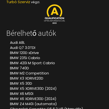
Turbó Szerviz
végzi.
Bérelhető autók
Audi A8L
Audi Q7 3.0TDI
BMW 120D xDrive
BMW 235i Cabrio
BMW 420i M Sport Cabrio
BMW 740D
BMW M2 Competition
BMW X3 XDRIVE20D
BMW X5 30D
BMW X5 XDRIVE30D (2024)
BMW X6 M50i
BMW X6 XDRIVE30D (2024)
BMW Z4 M40i (automata)
Chevrolet Corvette C6 6.2 V8 (Manuális)