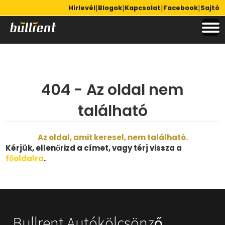
|
|
|
|
Hirlevél
Blogok
Kapcsolat
Facebook
Sajtó
404 - Az oldal nem
található
Az oldal, amit keresel, nem található.
Kérjük, ellenőrizd a címet, vagy térj vissza a
főoldalra
.
Bullrent Autókölcsönző