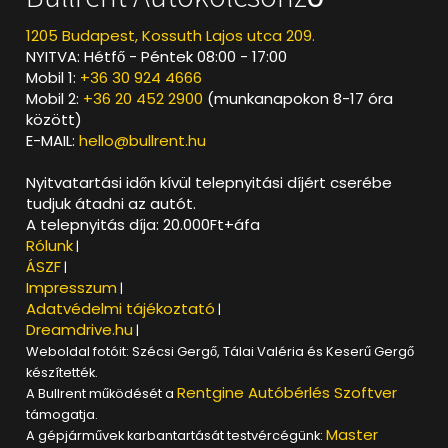
1205 Budapest, Kossuth Lajos utca 209.
NYITVA: Hétfő - Péntek 08:00 - 17:00
Mobil 1:
+36 30 924 4666
Mobil 2:
+36 20 452 2900
(munkanapokon 8-17 óra
között)
E-MAIL:
hello@bullrent.hu
Nyitvatartási időn kívül telepnyitási díjért cserébe
tudjuk átadni az autót.
A telepnyitás díja: 20.000Ft+áfa
Rólunk
|
ÁSZF
|
Impresszum
|
Adatvédelmi tájékoztató
|
Dreamdrive.hu
|
Weboldal fotóit: Szécsi Gergő, Tálai Valéria és Keserű Gergő
készítették.
Rentgine Autóbérlés Szoftver
A Bullrent működését a
támogatja.
Master
A gépjárművek karbantartását testvércégünk: